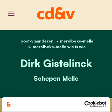
oost-vlaanderen
home
merelbeke-melle
dirk gistelinck
merelbeke-melle wie is wie
Dirk Gistelinck
Schepen Melle