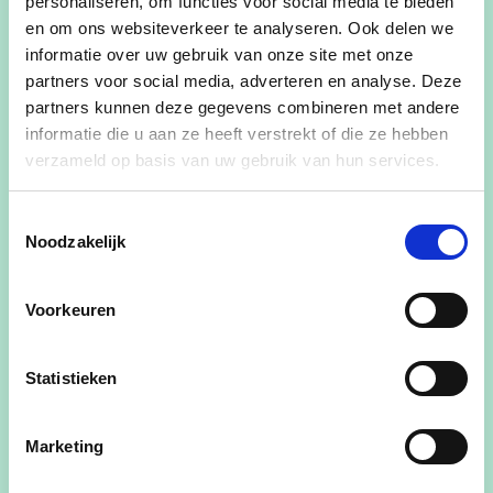
personaliseren, om functies voor social media te bieden
gemeente"
en om ons websiteverkeer te analyseren. Ook delen we
informatie over uw gebruik van onze site met onze
partners voor social media, adverteren en analyse. Deze
Wie is Diane?
partners kunnen deze gegevens combineren met andere
informatie die u aan ze heeft verstrekt of die ze hebben
*62 jaar
verzameld op basis van uw gebruik van hun services.
*Gehuwd met Gerrit Goris, mama van Jan, Stijn
en Nic, moeke van Klaas, Tibe
Toestemmingsselectie
Daan, Gust en Nora
Noodzakelijk
*Schepen
*Bestuurslid FERM
Voorkeuren
*Houdt van zwemmen, wandelen, fietsen en
genieten
Statistieken
Wist je dat...
Marketing