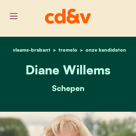
vlaams-brabant
tremelo
home
diane willems
onze kandidaten
Diane Willems
Schepen