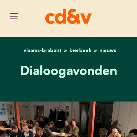
vlaams-brabant
home
bierbeek
dialoogavonden
nieuws
Dialoogavonden