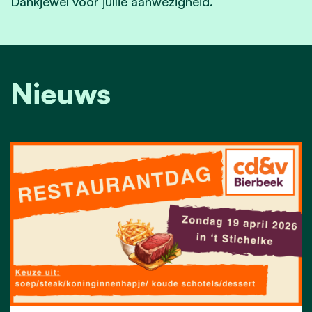
Dankjewel voor jullie aanwezigheid.
Nieuws