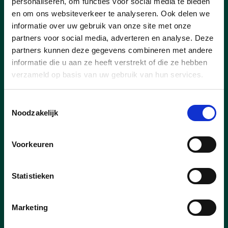
personaliseren, om functies voor social media te bieden
en om ons websiteverkeer te analyseren. Ook delen we
informatie over uw gebruik van onze site met onze
Inschrijven kan tot woensdag 15 april
partners voor social media, adverteren en analyse. Deze
2026:
partners kunnen deze gegevens combineren met andere
online via
informatie die u aan ze heeft verstrekt of die ze hebben
https://forms.gle/zdFR3stmK3fawnUh7
verzameld op basis van uw gebruik van hun services.
telefonisch op
0498 69 28 63
via mail
info@bierbeek.cdenv.be
Toestemmingsselectie
via afgifte formulier dat (weldra) in
Noodzakelijk
alle Bierbeekse brievenbussen valt
Voorkeuren
lees meer
Statistieken
Marketing