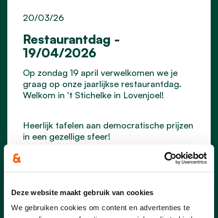
20/03/26
Restaurantdag -
19/04/2026
Op zondag 19 april verwelkomen we je
graag op onze jaarlijkse restaurantdag.
Welkom in 't Stichelke in Lovenjoel!
Heerlijk tafelen aan democratische prijzen
in een gezellige sfeer!
Keuze uit soep, steak, koninginnenhapje,
koude schotel, vegetarische
koninginnenhapje, dessert.
Welkom voor een lekkere maaltijd tussen
11u30-14u00 en 17u00-19u00.
Deze website maakt gebruik van cookies
Tussen 14u00-17u00 welkom voor
We gebruiken cookies om content en advertenties te
drankje, dessert of een lekker stuk taart.