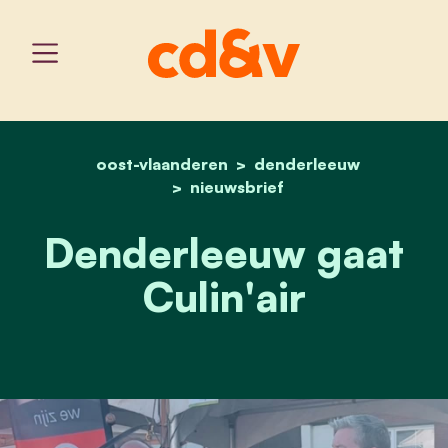
oost-vlaanderen
home
denderleeuw gaat culin'a
denderleeuw
nieuwsbrief
Denderleeuw gaat
Culin'air