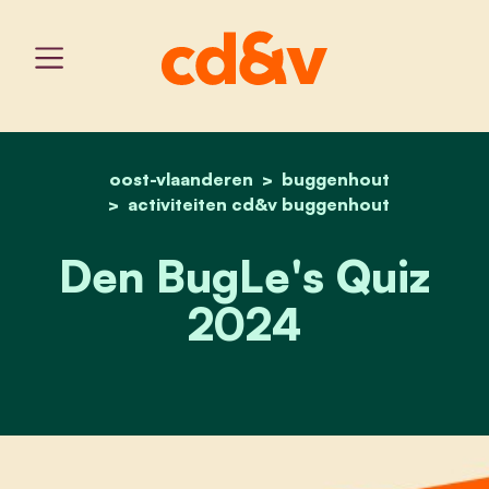
oost-vlaanderen
home
den bugle's quiz 2024
buggenhout
activiteiten cd&v buggenhout
Den BugLe's Quiz
2024