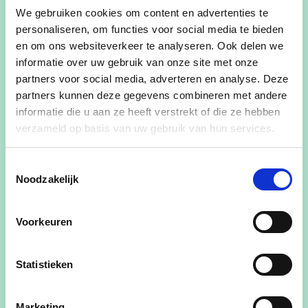
17/02/24 at 19:30
-
We gebruiken cookies om content en advertenties te
18/02/24 at 00:30
personaliseren, om functies voor social media te bieden
en om ons websiteverkeer te analyseren. Ook delen we
Waar
informatie over uw gebruik van onze site met onze
CC De Biekorf
partners voor social media, adverteren en analyse. Deze
partners kunnen deze gegevens combineren met andere
Stationsstraat 23
informatie die u aan ze heeft verstrekt of die ze hebben
Lebbeke 9280
verzameld op basis van uw gebruik van hun services.
België
Deel dit evenement
Toestemmingsselectie
Noodzakelijk
Voorkeuren
Statistieken
Jong CD&V Dendermonde, Buggenhout en
Lebbeke organiseren voor de 2de maal 'Den
BugLe's Quiz'!
Marketing