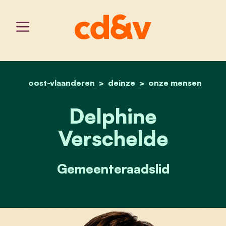
oost-vlaanderen
deinze
home
delphine verschelde
onze mensen
Delphine
Verschelde
Gemeenteraadslid