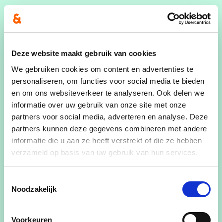
Delphine Verschelde
Woont in Vosselare
Deze website maakt gebruik van cookies
0476 544 550
We gebruiken cookies om content en advertenties te
personaliseren, om functies voor social media te bieden
delphine.verschelde@gmail.com
en om ons websiteverkeer te analyseren. Ook delen we
informatie over uw gebruik van onze site met onze
44 jaar
partners voor social media, adverteren en analyse. Deze
partners kunnen deze gegevens combineren met andere
informatie die u aan ze heeft verstrekt of die ze hebben
Gehuwd met Jan Bettens
verzameld op basis van uw gebruik van hun services.
Mama van Nathan (17) en Julie (15)
Toestemmingsselectie
Noodzakelijk
Medezaakvoerder Garage Bettens
Voorkeuren