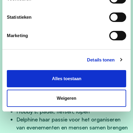
Statistieken
Politieke standpunten
:
Ondersteuning van onze ondernemingen die
Marketing
voor werkgelegenheid zorgen
Ondersteuning van onze landbouw en
verdere uitbouw van de korte keten
Details tonen
Ondersteuning en aandacht voor sociale
gezondheid voor ieders welzijn
Alles toestaan
Wist je dat:
Weigeren
Hobby’s: padel, fietsen, lopen
Delphine haar passie voor het organiseren
van evenementen en mensen samen brengen