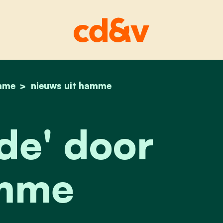
mme
home
'de ronde' door hamme
nieuws uit hamme
de' door
mme