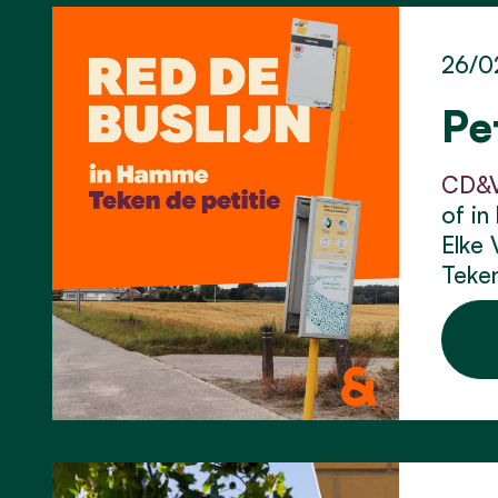
26/0
Pe
CD&V
of in
Elke 
Teken