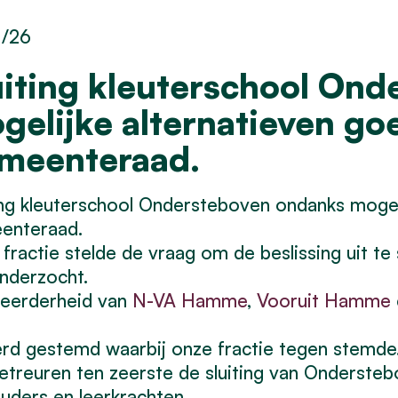
1/26
uiting kleuterschool On
gelijke alternatieven g
meenteraad.
ing kleuterschool Ondersteboven ondanks moge
enteraad.
fractie stelde de vraag om de beslissing uit te s
onderzocht.
eerderheid van
N-VA Hamme
,
Vooruit Hamme
rd gestemd waarbij onze fractie tegen stemde
etreuren ten zeerste de sluiting van Onderste
uders en leerkrachten.