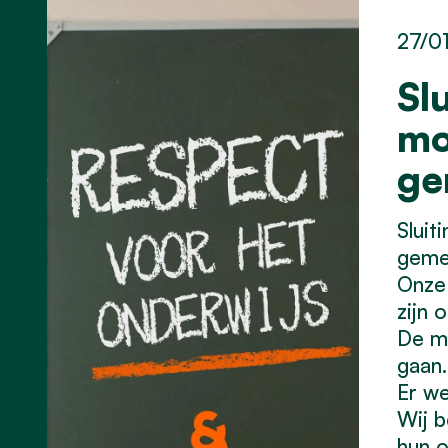
27/0
Sl
mo
ge
Sluit
geme
Onze 
zijn 
De m
gaan.
Er we
Wij b
hun o