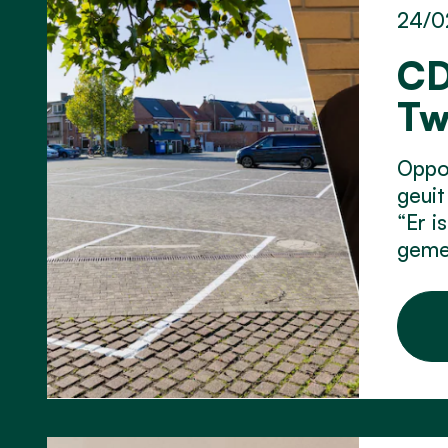
24/0
CD
Tw
Oppos
geuit
“Er i
geme