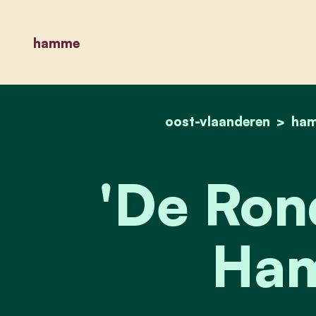
hamme
oost-vlaanderen
ha
'De Ron
Ha