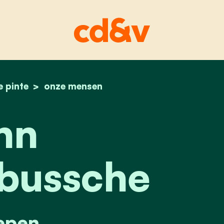
e pinte
home
ann vandenbussche
onze mensen
nn
bussche
epen