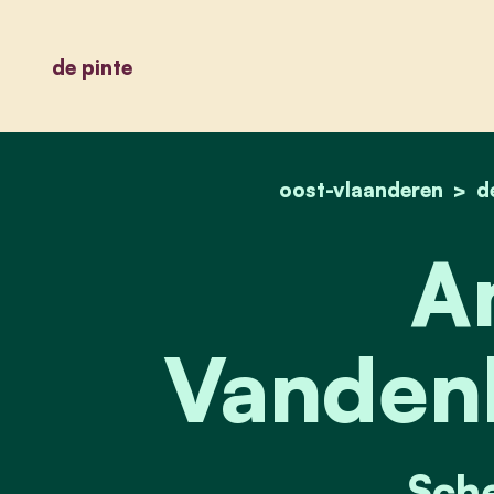
de pinte
oost-vlaanderen
d
A
Vanden
Sch