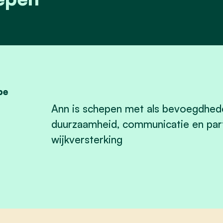
be
Ann is schepen met als b
evoegdhede
duurzaamheid, communicatie en part
wijkversterking