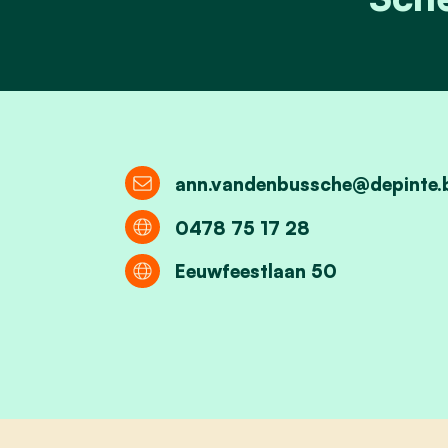
ann.vandenbussche@depinte.
0478 75 17 28
Eeuwfeestlaan 50