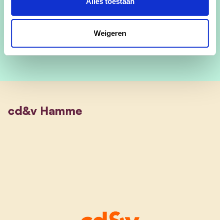
@DannyPoppe
Alles toestaan
@danny_poppe
Weigeren
cd&v Hamme