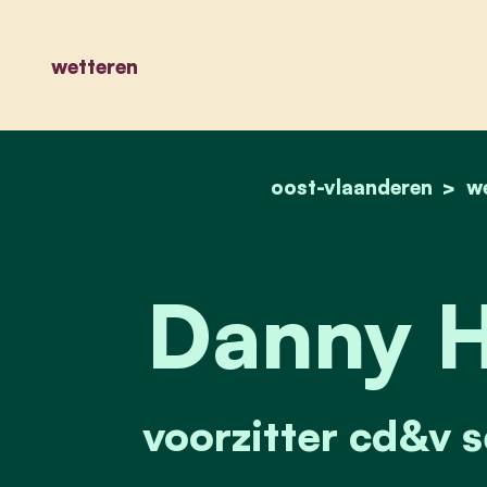
wetteren
oost-vlaanderen
w
Danny H
voorzitter cd&v 