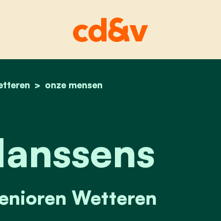
etteren
home
danny hanssens
onze mensen
anssens
senioren Wetteren