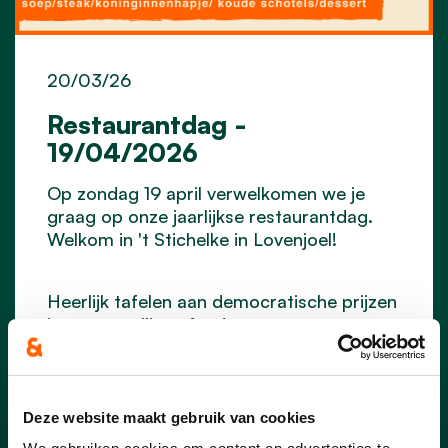
20/03/26
Restaurantdag -
19/04/2026
Op zondag 19 april verwelkomen we je
graag op onze jaarlijkse restaurantdag.
Welkom in 't Stichelke in Lovenjoel!
Heerlijk tafelen aan democratische prijzen
in een gezellige sfeer!
Keuze uit soep, steak, koninginnenhapje,
koude schotel, vegetarische
koninginnenhapje, dessert.
Welkom voor een lekkere maaltijd tussen
Deze website maakt gebruik van cookies
11u30-14u00 en 17u00-19u00.