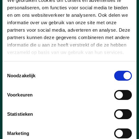
We gebruiken cookies om content en advertenties te
Tussen 14u00-17u00 welkom voor
personaliseren, om functies voor social media te bieden
drankje, dessert of een lekker stuk taart.
en om ons websiteverkeer te analyseren. Ook delen we
informatie over uw gebruik van onze site met onze
Inschrijven kan tot woensdag 15 april
partners voor social media, adverteren en analyse. Deze
2026:
partners kunnen deze gegevens combineren met andere
informatie die u aan ze heeft verstrekt of die ze hebben
online via
verzameld op basis van uw gebruik van hun services.
https://forms.gle/zdFR3stmK3fawnUh7
telefonisch op
0498 69 28 63
Toestemmingsselectie
via mail
info@bierbeek.cdenv.be
Noodzakelijk
via afgifte formulier dat (weldra) in
alle Bierbeekse brievenbussen valt
Voorkeuren
lees meer
Statistieken
Marketing