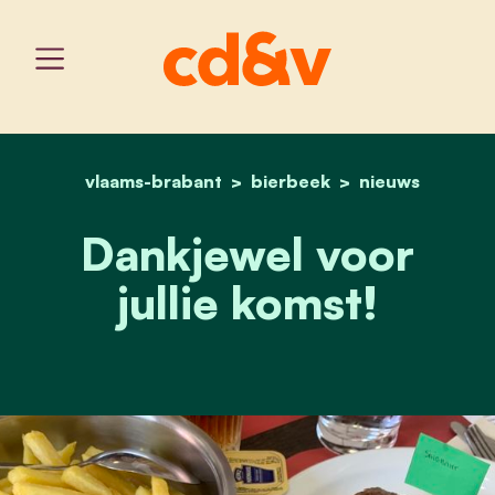
vlaams-brabant
home
bierbeek
dankjewel voor jullie kom
nieuws
Dankjewel voor
jullie komst!