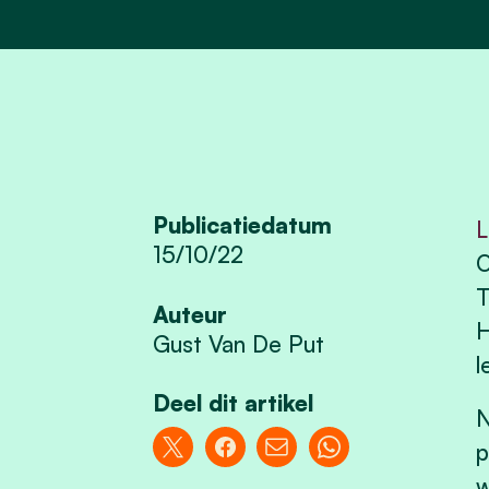
Publicatiedatum
L
15/10/22
O
T
Auteur
H
Gust Van De Put
l
Deel dit artikel
N
p
w