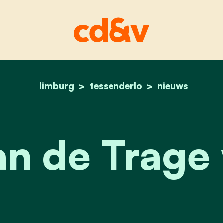
limburg
tessenderlo
home
dag van de trage weg
nieuws
an de Trage