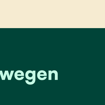
en
 wegen