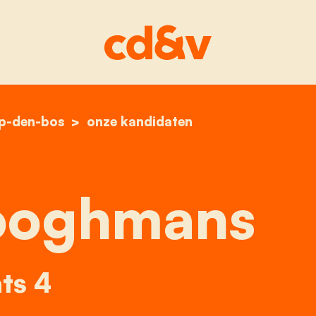
op-den-bos
home
conny booghmans
onze kandidaten
ooghmans
ts 4