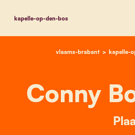
kapelle-op-den-bos
vlaams-brabant
kapelle-
Conny B
Plaa