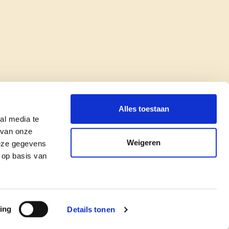
Alles toestaan
al media te
 van onze
Weigeren
deze gegevens
 op basis van
copyright © cd&v
Privacyverklaring
|
Cookie verklaring
ing
Details tonen