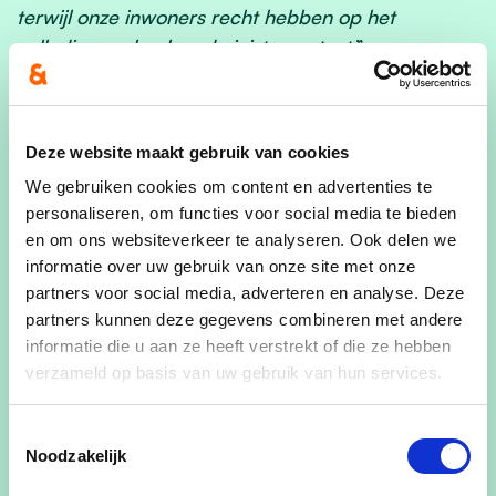
terwijl onze inwoners recht hebben op het
volledige verhaal en de juiste context
.
”
Het schuldbedrag zelf dient ook te worden
Deze website maakt gebruik van cookies
genuanceerd: net zoals het meerjarenplan op zich
We gebruiken cookies om content en advertenties te
is de schuld ook een dynamisch gegeven. We
personaliseren, om functies voor social media te bieden
nemen de voorziene leningen niet op wanneer dit
en om ons websiteverkeer te analyseren. Ook delen we
niet nodig is. Zo hebben we de voorziene 4
informatie over uw gebruik van onze site met onze
miljoen euro in 2025 niet opgenomen omdat we
partners voor social media, adverteren en analyse. Deze
op dat moment over genoeg cash beschikten. Dit
partners kunnen deze gegevens combineren met andere
informatie die u aan ze heeft verstrekt of die ze hebben
heeft voornamelijk te maken met het feit dat
verzameld op basis van uw gebruik van hun services.
investeringen niet altijd starten of afgewerkt
worden in een bepaald voorzien jaar. Grote
Toestemmingsselectie
projecten hebben nl. een langere doorlooptijd dan
Noodzakelijk
1 kalenderjaar. Ook het moment dat de inkomsten