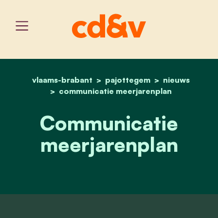
vlaams-brabant
pajottegem
home
communicatie meerjaren
nieuws
communicatie meerjarenplan
Communicatie
meerjarenplan