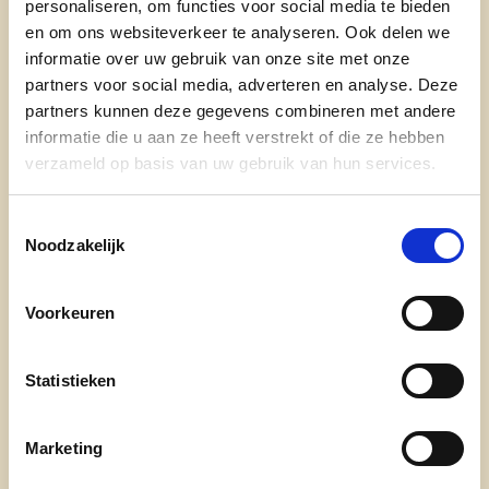
personaliseren, om functies voor social media te bieden
- Woonplaats: Denderleeuw
en om ons websiteverkeer te analyseren. Ook delen we
informatie over uw gebruik van onze site met onze
- functie: Voorzitter Senioren CD&V Denderleeuw
partners voor social media, adverteren en analyse. Deze
partners kunnen deze gegevens combineren met andere
- beroep: gepensioneerd
informatie die u aan ze heeft verstrekt of die ze hebben
- Hobby's/ervaring in: wandelen en fietsen, actief
verzameld op basis van uw gebruik van hun services.
in de fietsbib & bestuurslid bij verschillende
verenigen.
Toestemmingsselectie
Noodzakelijk
1) Waarom ben ik kandidaat?
Voorkeuren
Omdat ik geloof dat de duale samenleving in
Denderleeuw kan worden afgebouwd en er op die
manier een versterking van het buurtgevoel kan
Statistieken
ontstaan.
Marketing
2) Wat wil ik veranderen in Denderleeuw?