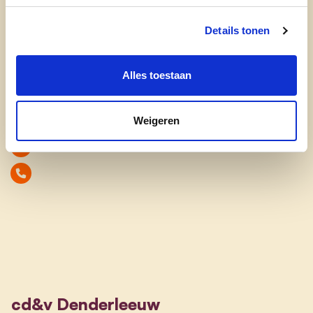
- meer sociale woningen
Details tonen
- verharde voetpaden
- seniorenloket
Alles toestaan
Weigeren
cd&v Denderleeuw