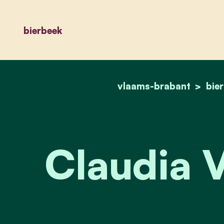
bierbeek
vlaams-brabant
bie
Claudia V