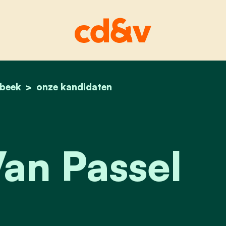
rbeek
home
claudia van passel
onze kandidaten
an Passel