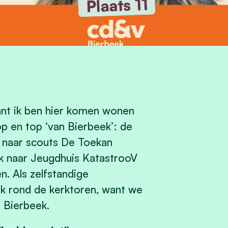
 want ik ben hier komen wonen
op en top ‘van Bierbeek’: de
en naar scouts De Toekan
ak naar Jeugdhuis KatastrooV
n. Als zelfstandige
ijk rond de kerktoren, want we
 Bierbeek.