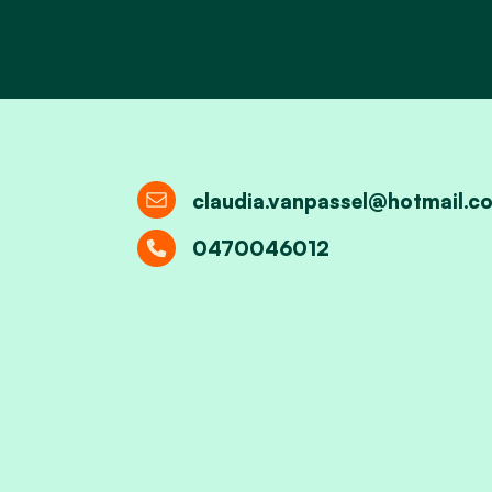
claudia.vanpassel@hotmail.c
0470046012