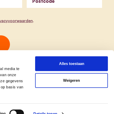
Postcode
ivacyvoorwaarden
.
Alles toestaan
al media te
 van onze
Weigeren
deze gegevens
 op basis van
copyright © cd&v
Privacyverklaring
|
Cookie verklaring
ing
Details tonen