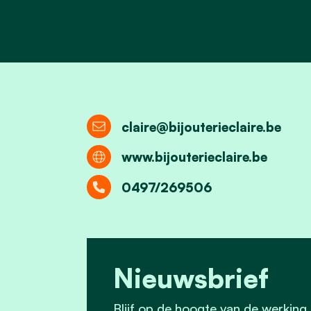
claire@bijouterieclaire.be
www.bijouterieclaire.be
0497/269506
Nieuwsbrief
Blijf op de hoogte van de werking