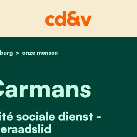
sburg
home
claire carmans
onze mensen
Carmans
té sociale dienst -
raadslid