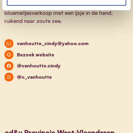
zonnige dag op het strand na te praten over de
bloemetjesverkoop met een ijsje in de hand,
ruikend naar zoute zee.
vanhoutte_cindy@yahoo.com
Bezoek website
@vanhoutte.cindy
@c_vanhoutte
cd&v Provincie West-Vlaanderen