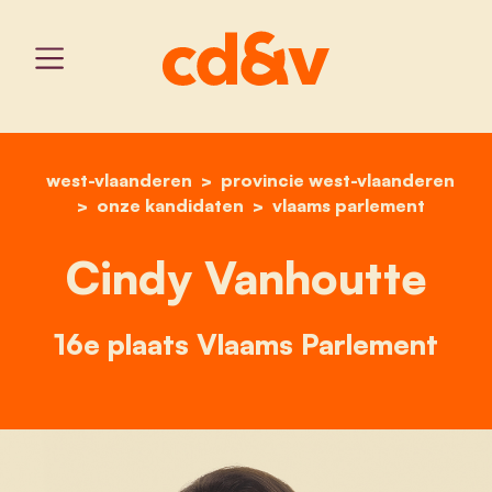
west-vlaanderen
provincie west-vlaanderen
home
cindy vanhoutte
onze kandidaten
vlaams parlement
Cindy Vanhoutte
16e plaats Vlaams Parlement