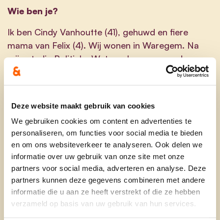
Wie ben je?
Ik ben Cindy Vanhoutte (41), gehuwd en fiere
mama van Felix (4). Wij wonen in Waregem. Na
mijn studie Politieke Wetenschappen aan de
universiteit, kon ik in HOGENT aan de slag waar ik
nu 12 jaar met veel passie als
studietrajectbegeleider werk. Tijd voor mijn
Deze website maakt gebruik van cookies
naasten is essentieel maar ik zou mezelf niet
We gebruiken cookies om content en advertenties te
kunnen zijn zonder mijn engagementen. We
personaliseren, om functies voor social media te bieden
kunnen niet alles oplossen maar iedereen kan iets
en om ons websiteverkeer te analyseren. Ook delen we
doen. Ik ben dus gewoon Cindy. En met ‘gewoon’
informatie over uw gebruik van onze site met onze
bedoel ik: doorzetter, positief, spontaan en
partners voor social media, adverteren en analyse. Deze
oprecht. Ik probeer bereikbaar te zijn en te
partners kunnen deze gegevens combineren met andere
luisteren. Dit in combinatie met mijn gedrevenheid
informatie die u aan ze heeft verstrekt of die ze hebben
en passie, maakt dat je dingen kunt doen
verzameld op basis van uw gebruik van hun services.
bewegen, dat je ergens het verschil kan maken en