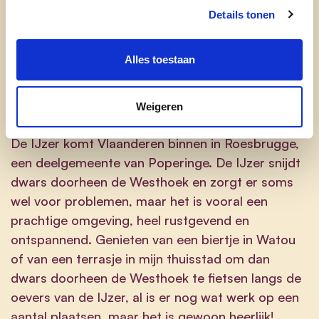
allemaal zaken die van groot belang zijn voor de
Details tonen
Westhoek en de kust. De Westhoek en de kust
laten ontplooien, ook economisch, en laten
Alles toestaan
groeien en bloeien, dat is de kern van mijn
engagement.
Weigeren
Wat is jouw favoriete plekje in onze provincie?
De IJzer komt Vlaanderen binnen in Roesbrugge,
een deelgemeente van Poperinge. De IJzer snijdt
dwars doorheen de Westhoek en zorgt er soms
wel voor problemen, maar het is vooral een
prachtige omgeving, heel rustgevend en
ontspannend. Genieten van een biertje in Watou
of van een terrasje in mijn thuisstad om dan
dwars doorheen de Westhoek te fietsen langs de
oevers van de IJzer, al is er nog wat werk op een
aantal plaatsen, maar het is gewoon heerlijk!