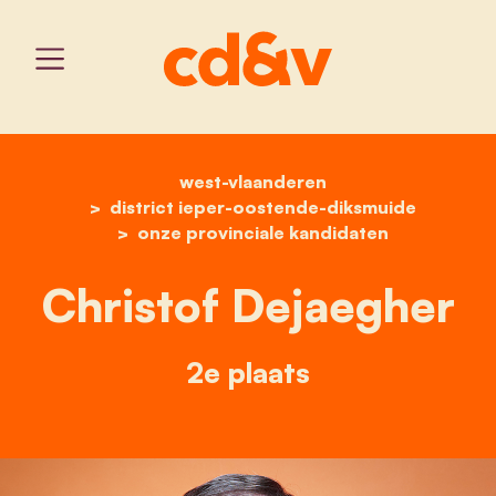
west-vlaanderen
home
christof dejaegher
district ieper-oostende-diksmuide
onze provinciale kandidaten
Christof Dejaegher
2e plaats