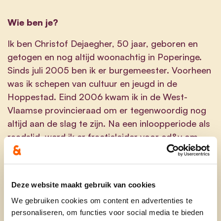
Wie ben je?
Ik ben Christof Dejaegher, 50 jaar, geboren en
getogen en nog altijd woonachtig in Poperinge.
Sinds juli 2005 ben ik er burgemeester. Voorheen
was ik schepen van cultuur en jeugd in de
Hoppestad. Eind 2006 kwam ik in de West-
Vlaamse provincieraad om er tegenwoordig nog
altijd aan de slag te zijn. Na een inloopperiode als
raadslid, werd ik er fractieleider voor cd&v om
tegenwoordig de provincieraad in goede banen te
leiden als voorzitter. Als voorzitter maak je de
brug tussen de raadsleden en de deputatie en
Deze website maakt gebruik van cookies
bewaak je de democratische werking van de raad.
We gebruiken cookies om content en advertenties te
Van opleiding ben ik jurist. Beroepshalve ben ik
personaliseren, om functies voor social media te bieden
nog steeds advocaat, al oefen ik het beroep nog