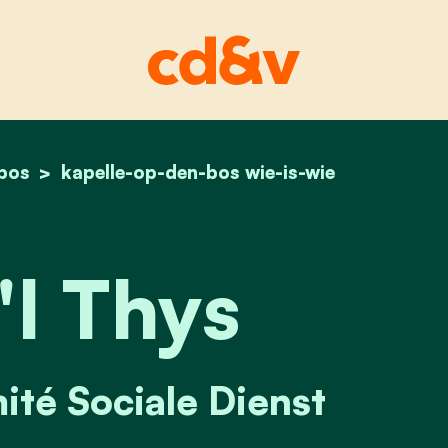
-bos
home
christ'l thys
kapelle-op-den-bos wie-is-wie
'l Thys
ité Sociale Dienst