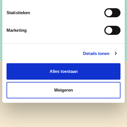
Statistieken
- binnenkort -
Marketing
Details tonen
Alles toestaan
cd&v Pittem-Egem (oude pagina)
Weigeren