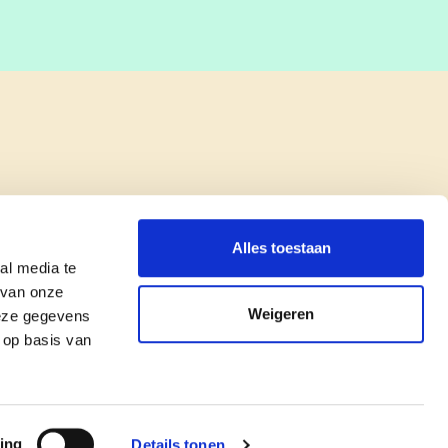
Alles toestaan
al media te
 van onze
Weigeren
deze gegevens
 op basis van
copyright © cd&v
Privacyverklaring
|
Cookie verklaring
ing
Details tonen