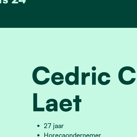
Cedric C
Laet
27 jaar
Horecaondernemer