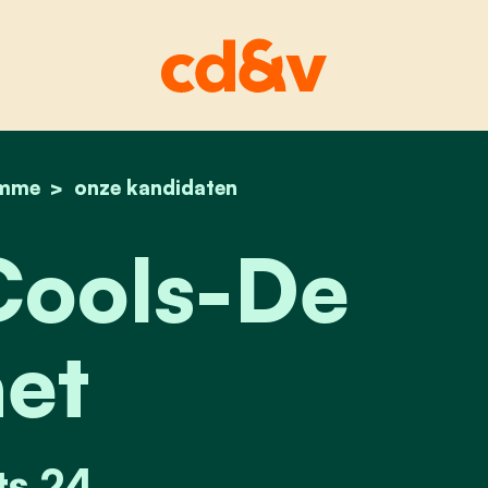
mme
home
cedric cools-de laet
onze kandidaten
Cools-De
et
ts 24