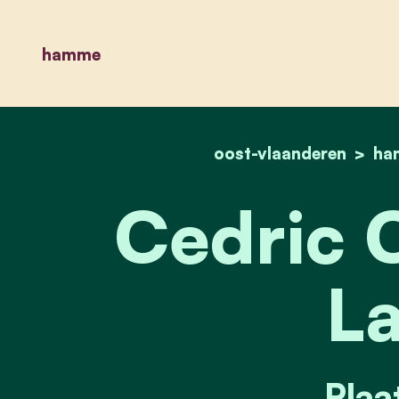
hamme
oost-vlaanderen
ha
Cedric 
La
Plaa