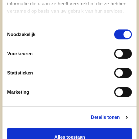
informatie die u aan ze heeft verstrekt of die ze hebben
Bestuursakkoord 2013-2018
verzameld op basis van uw gebruik van hun services.
Toestemmingsselectie
Noodzakelijk
Voorkeuren
cd&v Mortsel
Statistieken
Marketing
Details tonen
Alles toestaan