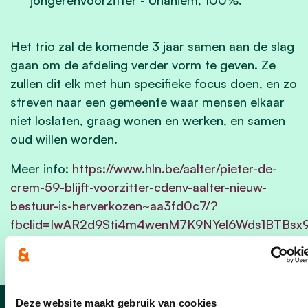
Het trio zal de komende 3 jaar samen aan de slag
gaan om de afdeling verder vorm te geven. Ze
zullen dit elk met hun specifieke focus doen, en zo
streven naar een gemeente waar mensen elkaar
niet loslaten, graag wonen en werken, en samen
oud willen worden.
Meer info:
https://www.hln.be/aalter/pieter-de-
crem-59-blijft-voorzitter-cdenv-aalter-nieuw-
bestuur-is-herverkozen~aa3fd0c7/?
fbclid=IwAR2d9Sti4m4wenM7K9NYel6Wds1BTBsx
2Q37mdqKRTAgeZPKnRq4I
Deze website maakt gebruik van cookies