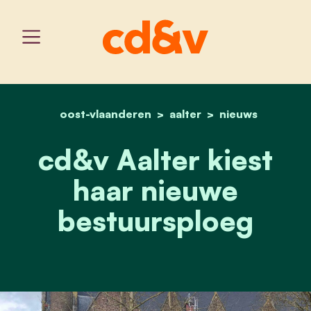
oost-vlaanderen
home
aalter
cd&v aalter kiest haar n
nieuws
cd&v Aalter kiest
haar nieuwe
bestuursploeg