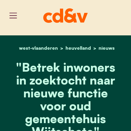
west-vlaanderen
home
heuvelland
cd&v wil inspraak bij ni
nieuws
"Betrek inwoners
in zoektocht naar
nieuwe functie
voor oud
gemeentehuis