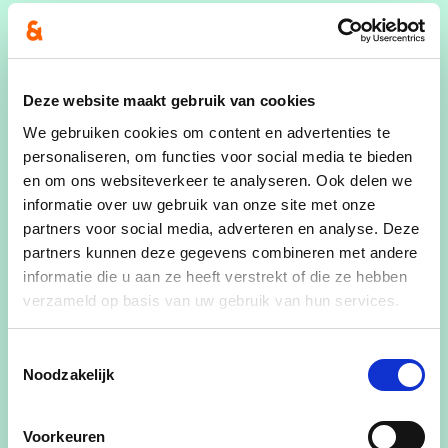
worden. Dit is niet zomaar ‘een’ pand is, ergens in
het dorp. Het is
een beeldbepalend gebouw, op
een unieke plaats in de kern van het dorp
. Als
de uitkomst van een inspraaktraject sociale
Deze website maakt gebruik van cookies
woningen zijn, dan kan de verkoop uiteraard
We gebruiken cookies om content en advertenties te
graag plaatsvinden.”
personaliseren, om functies voor social media te bieden
en om ons websiteverkeer te analyseren. Ook delen we
“Een mogelijke te onderzoeken piste kan een
informatie over uw gebruik van onze site met onze
open dorpshuis
zijn
waar allerlei functies
partners voor social media, adverteren en analyse. Deze
samenkomen en die de sociale verbondenheid
partners kunnen deze gegevens combineren met andere
versterkt
”, geeft Duhayon alvast als suggestie
informatie die u aan ze heeft verstrekt of die ze hebben
aan het gemeentebestuur. “Dit kan gaan van
verzameld op basis van uw gebruik van hun services.
zorgorganisaties, een zitdag van
gemeentepersoneel, administratieve
Toestemmingsselectie
Noodzakelijk
ondersteunen, maar ook vergaderruimtes voor
verenigingen, beperkte winkelruimte,
voordrachten, cultuur of andere functies waar
Voorkeuren