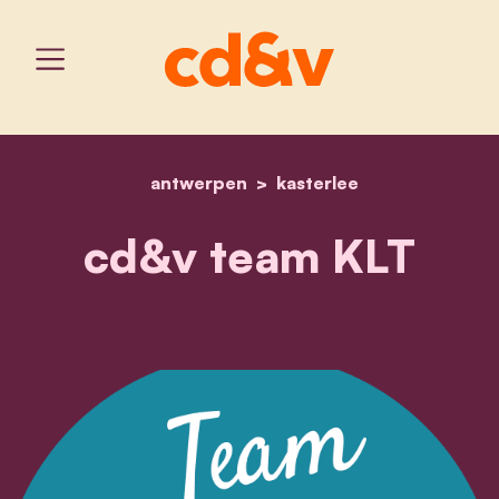
antwerpen
home
cd&v team klt
kasterlee
cd&v team KLT