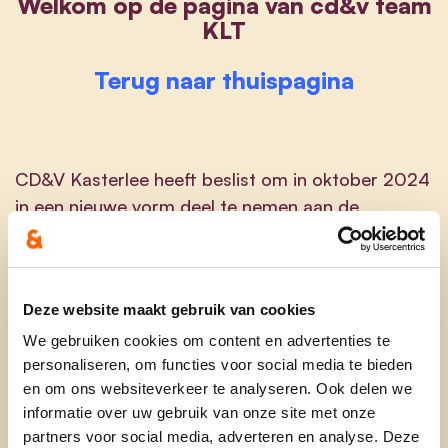
Welkom op de pagina van cd&v team
KLT
Terug naar thuispagina
CD&V Kasterlee heeft beslist om in oktober 2024
in een nieuwe vorm deel te nemen aan de
gemeenteraadsverkiezingen. We doen dit als
‘cd&v team KLT’. Dit is een lokale lijst van CD&V-
ers én niet-partijgebonden inwoners van onze drie
Deze website maakt gebruik van cookies
dorpen. De focus van ‘cd&v team KLT’ ligt dan
ook helemaal op het lokale. Kasterlee, Lichtaart
We gebruiken cookies om content en advertenties te
personaliseren, om functies voor social media te bieden
en Tielen staan centraal. Zo reiken we de hand
en om ons websiteverkeer te analyseren. Ook delen we
naar wie zich niet herkent in nationale partijen
informatie over uw gebruik van onze site met onze
maar wel zijn of haar verantwoordelijkheid wil
partners voor social media, adverteren en analyse. Deze