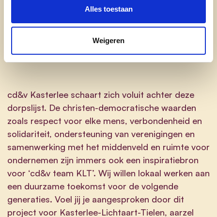
voor een warme en sociale samenleving waar we
Alles toestaan
niemand achterlaten. Het blauw staat voor de
actieve en ondernemende krachten die hun
talenten in verenigingen en ondernemingen willen
Weigeren
ontplooien.
cd&v Kasterlee schaart zich voluit achter deze
dorpslijst. De christen-democratische waarden
zoals respect voor elke mens, verbondenheid en
solidariteit, ondersteuning van verenigingen en
samenwerking met het middenveld en ruimte voor
ondernemen zijn immers ook een inspiratiebron
voor ‘cd&v team KLT’. Wij willen lokaal werken aan
een duurzame toekomst voor de volgende
generaties. Voel jij je aangesproken door dit
project voor Kasterlee-Lichtaart-Tielen, aarzel