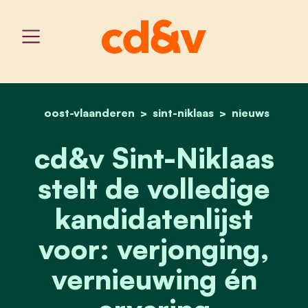
oost-vlaanderen
sint-niklaas
home
cd&v sint-niklaas stelt d
nieuws
cd&v Sint-Niklaas
stelt de volledige
kandidatenlijst
voor: verjonging,
vernieuwing én