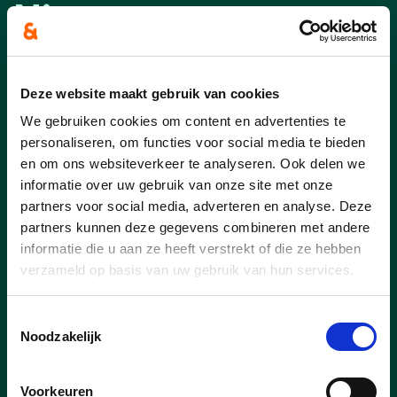
Nieuws
Deze website maakt gebruik van cookies
We gebruiken cookies om content en advertenties te
personaliseren, om functies voor social media te bieden
en om ons websiteverkeer te analyseren. Ook delen we
informatie over uw gebruik van onze site met onze
partners voor social media, adverteren en analyse. Deze
partners kunnen deze gegevens combineren met andere
informatie die u aan ze heeft verstrekt of die ze hebben
verzameld op basis van uw gebruik van hun services.
Toestemmingsselectie
23/07/26
Noodzakelijk
Pelt scoort in Vlaamse top-
15 voor 11.11.11
Voorkeuren