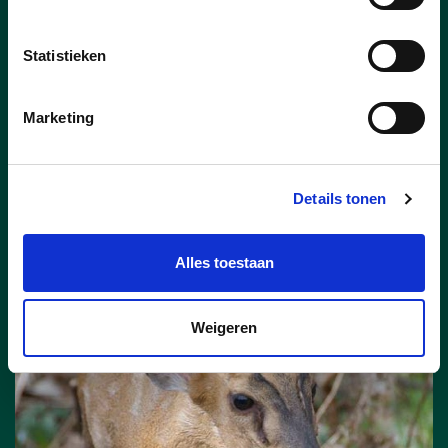
Vorig jaar haalde Pelt 44 425 euro op
Statistieken
voor 11.11.11. Daarmee eindigt onze
gemeente op de vijftiende plaats in
Vlaanderen en op de derde plaats in
Marketing
Limburg. Ook per inwoner scoort Pelt
opvallend sterk: met 1,28 euro per
inwoner ligt de opbrengst ruim dubbel zo
hoog als het Vlaamse gemiddelde.
Details tonen
lees meer
Alles toestaan
Weigeren