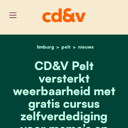
limburg
pelt
home
cd&v pelt versterkt weer
nieuws
CD&V Pelt
versterkt
weerbaarheid met
gratis cursus
zelfverdediging