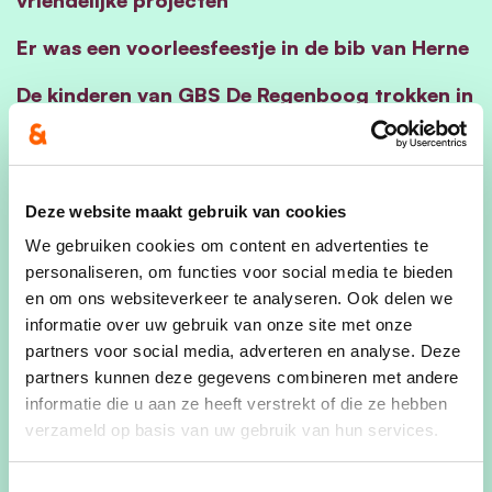
vriendelijke projecten
Er was een voorleesfeestje in de bib van Herne
De kinderen van GBS De Regenboog trokken in
stoet de straat op om carnaval te vieren
Ademsessie in Plattelandscentrum
Paddenbroek op 26 februari
Deze website maakt gebruik van cookies
We gebruiken cookies om content en advertenties te
Walmenbrand op 22 februari op de top van
personaliseren, om functies voor social media te bieden
de Bosberg in Galmaarden
en om ons websiteverkeer te analyseren. Ook delen we
Denk jij mee over toerisme in onze gemeente?
informatie over uw gebruik van onze site met onze
partners voor social media, adverteren en analyse. Deze
De voor- en naschoolse opvang zal
partners kunnen deze gegevens combineren met andere
veranderen vanaf volgend schooljaar in
informatie die u aan ze heeft verstrekt of die ze hebben
Pajottegem
verzameld op basis van uw gebruik van hun services.
In 2026 zal de garageverkoop plaatsvinden
Toestemmingsselectie