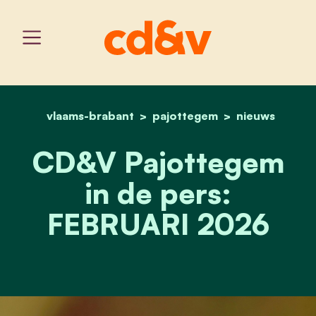
vlaams-brabant
pajottegem
home
cd&v pajottegem in de pe
nieuws
CD&V Pajottegem
in de pers:
FEBRUARI 2026