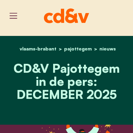
vlaams-brabant
pajottegem
home
cd&v pajottegem in de p
nieuws
CD&V Pajottegem
in de pers:
DECEMBER 2025