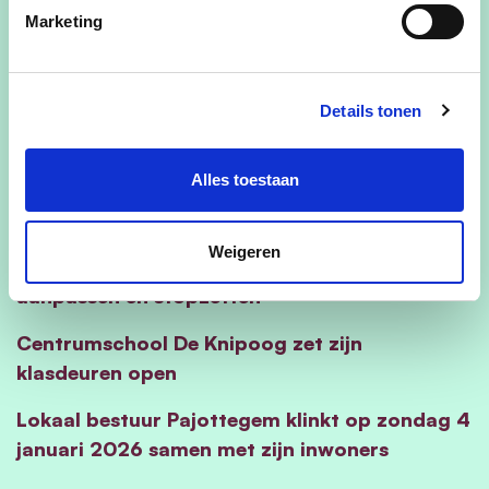
Marketing
Speelpleinwerking met winters speelplezier
tijdens kerstvakantie
Details tonen
Met feestbussen De Lijn rijd je in Pajottenland
veilig 2026 binnen
Alles toestaan
Rotary zet groentenleveringen aan tWinkeltje
verder
Weigeren
OCMW Pajottegem wil dienstondersteuning
aanpassen en stopzetten
Centrumschool De Knipoog zet zijn
klasdeuren open
Lokaal bestuur Pajottegem klinkt op zondag 4
januari 2026 samen met zijn inwoners