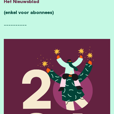
Het Nieuwsblad
(enkel voor abonnees)
__________