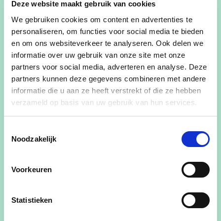
Deze website maakt gebruik van cookies
We gebruiken cookies om content en advertenties te
personaliseren, om functies voor social media te bieden
en om ons websiteverkeer te analyseren. Ook delen we
informatie over uw gebruik van onze site met onze
211 gemeenten tonen hun hart tijdens de
partners voor social media, adverteren en analyse. Deze
‘Koesterweek’- ook Pajottegem doet mee!
partners kunnen deze gegevens combineren met andere
informatie die u aan ze heeft verstrekt of die ze hebben
880 deelnemers op derde Night Run & Walk in
verzameld op basis van uw gebruik van hun services.
Herne (+ Video)
Toestemmingsselectie
Dorpsgenoten schenken cheque van 5.934,70
Noodzakelijk
euro aan Olympisch atlete Hanne Verbruggen
Lancering PajotKompas: nieuwe gids helpt
Voorkeuren
inwoners van het Pajottenland sneller de juiste
welzijnshulp te vinden
Statistieken
Uitgebreid treinaanbod vanaf 14 december