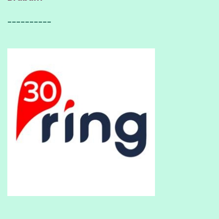
__________