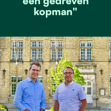
een gedreven
kopman"