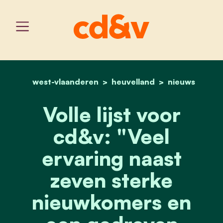
west-vlaanderen
home
heuvelland
cd&v op volle kracht naa
nieuws
Volle lijst voor
cd&v: "Veel
ervaring naast
zeven sterke
nieuwkomers en