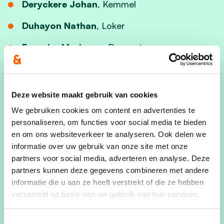
Deryckere Johan
, Kemmel
Duhayon Nathan
, Loker
Fournier Marianne
, Dranouter
Gaudissabois Evelyne
, Dranouter
Ghillemijn Anitza
, Wijtschate
Deze website maakt gebruik van cookies
Haspeslagh Xavier
, Wulvergem
We gebruiken cookies om content en advertenties te
personaliseren, om functies voor social media te bieden
Knockaert Sylvie
, Westouter
en om ons websiteverkeer te analyseren. Ook delen we
informatie over uw gebruik van onze site met onze
Lemahieu Isabel
, Kemmel
partners voor social media, adverteren en analyse. Deze
partners kunnen deze gegevens combineren met andere
Pattyn Sameer
, Westouter
informatie die u aan ze heeft verstrekt of die ze hebben
verzameld op basis van uw gebruik van hun services.
Six Raymond
, Nieuwkerke
Vandelanotte Sarah
, De Klijte
Toestemmingsselectie