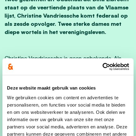
staat op de veertiende plaats van de Vlaamse
lijst, Christine Vandriessche komt federaal op
als zesde opvolger. Twee sterke dames met
diepe wortels in het verenigingsleven.
Christine Vandriessche is geen onbekende. Als
gemeenteraadslid is ze sinds 2012 actief in de
lokale politiek, al kennen velen haar vooral als
medezaakvoerder van bakkerij Panda. Daarnaast
Deze website maakt gebruik van cookies
is ze ook zeer actief binnen het verenigingsleven.
We gebruiken cookies om content en advertenties te
Zo toont ze haar kwaliteiten als gedreven
personaliseren, om functies voor social media te bieden
kandidate met een oog voor de medemens
en om ons websiteverkeer te analyseren. Ook delen we
binnen Markant, VZW Oudenaarde en
informatie over uw gebruik van onze site met onze
Zustersteden en Femma, waar ze zich inzet voor
partners voor social media, adverteren en analyse. Deze
een inclusieve, rechtvaardige samenleving.
partners kunnen deze gegevens combineren met andere