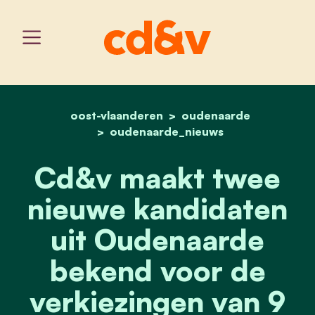
oost-vlaanderen
home
cd&v maakt twee nieuwe 
oudenaarde
oudenaarde_nieuws
Cd&v maakt twee
nieuwe kandidaten
uit Oudenaarde
bekend voor de
verkiezingen van 9