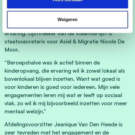
ze ook zeer actief op verschillende andere
fronten. Van socio- culturele verenigingen tot de
politiek, heel wat organisaties rekenen op haar
Weigeren
intensieve betrokkenheid en maatschappelijke
ervaring. Lijsttrekker van de Vlaamse lijst is
staatssecretaris voor Asiel & Migratie Nicole De
Moor.
“Beroepshalve was ik actief binnen de
kinderopvang, die ervaring wil ik zowel lokaal als
bovenlokaal blijven inzetten. Want wat goed is
voor kinderen is goed voor iedereen. Mijn vele
engagementen leren mij wat er leeft op sociaal
vlak, zo wil ik mij bijvoorbeeld inzetten voor meer
mentaal welzijn.”
Afdelingsvoorzitter Jeanique Van Den Heede is
zeer tevreden met het engagement en de