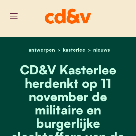
antwerpen
kasterlee
home
cd&v kasterlee herdenkt 
nieuws
CD&V Kasterlee
herdenkt op 11
november de
militaire en
burgerlijke