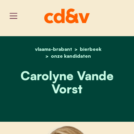
vlaams-brabant
home
carolyne vande vorst
bierbeek
onze kandidaten
Carolyne Vande
Vorst