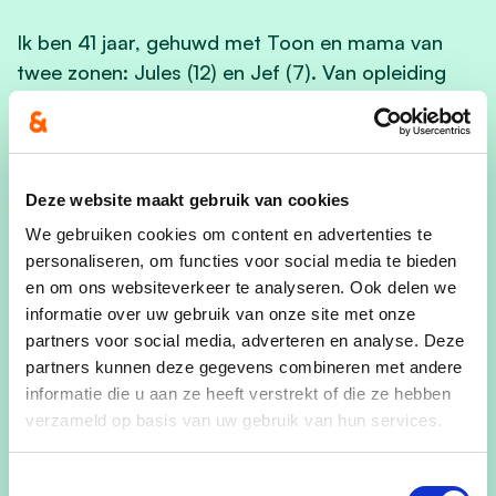
Ik ben 41 jaar, gehuwd met Toon en mama van
twee zonen: Jules (12) en Jef (7). Van opleiding
ben ik juriste. Ik heb lange tijd voor een
internationaal consultancybedrijf en als advocate
gewerkt en ben sinds drie jaar, via mijn
managementvennootschap, hoofd van het
Deze website maakt gebruik van cookies
juridische departement van een Belgisch bedrijf in
We gebruiken cookies om content en advertenties te
de biotechnologie.
personaliseren, om functies voor social media te bieden
en om ons websiteverkeer te analyseren. Ook delen we
“Bierbeek bruist. Daar moeten we blijven aan
informatie over uw gebruik van onze site met onze
werken”
partners voor social media, adverteren en analyse. Deze
partners kunnen deze gegevens combineren met andere
“Ik zeg vaak dat ik een echte Belg ben, want ik
informatie die u aan ze heeft verstrekt of die ze hebben
heb zowat overal gewoond: geboren in Schoten,
verzameld op basis van uw gebruik van hun services.
opgegroeid rond Brussel en in Wallonië, om dan
naar de kust te verhuizen en in Leuven te komen
Toestemmingsselectie