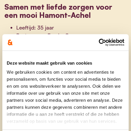
Samen met liefde zorgen voor
een mooi Hamont-Achel
Leeftijd: 35 jaar
Partner van: Franky Cox
Mama van: Brent, Wout en Lars
Beroep: Verpleegkundige
Huisdieren: Miel (hond)
Deze website maakt gebruik van cookies
Sterkste eigenschap: Empathisch zijn, zorgen
We gebruiken cookies om content en advertenties te
voor ...
personaliseren, om functies voor social media te bieden
en om ons websiteverkeer te analyseren. Ook delen we
Mijn 4 grootste schatten zijn mijn man Franky Cox
informatie over uw gebruik van onze site met onze
en onze 3
partners voor social media, adverteren en analyse. Deze
kinderen Brent, Wout en Lars. In mijn vrije tijd vind
partners kunnen deze gegevens combineren met andere
je mij als trouwe supporter langs het voetbalveld
informatie die u aan ze heeft verstrekt of die ze hebben
of op een paarden- of ponywedstrijd.
verzameld op basis van uw gebruik van hun services.
Zondermeer staan familie en vrienden op de