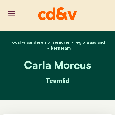
oost-vlaanderen
senioren - regio waasland
home
carla morcus
kernteam
Carla Morcus
Teamlid