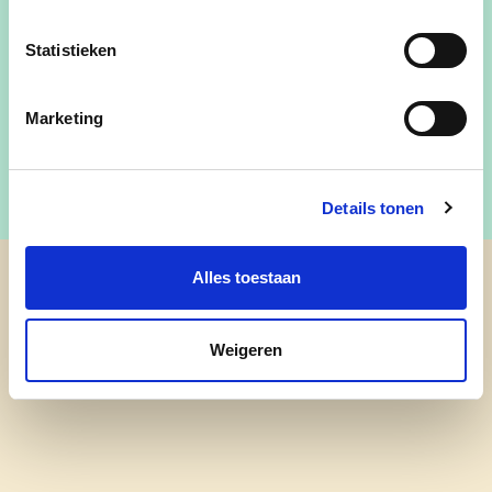
Carla Morcus
Statistieken
Teamlid cd&v Senioren - Regio Waasland
Voorzitter cd&v Senioren - Afdeling Stekene
Marketing
Details tonen
Alles toestaan
cd&v Senioren - Regio Waasland
Weigeren