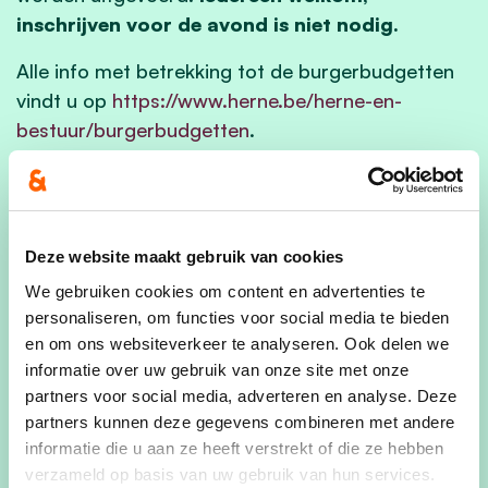
inschrijven voor de avond is niet nodig.
Alle info met betrekking tot de burgerbudgetten
vindt u op
https://www.herne.be/herne-en-
bestuur/burgerbudgetten
.
Voor meer informatie, kan u terecht bij:
* burgemeester Kris Poelaert:
kris.poelaert@herne.be
of 0475 47 50 03
Deze website maakt gebruik van cookies
* bevoegd schepen Kris Degroote:
We gebruiken cookies om content en advertenties te
kris.degroote@herne.be
of 0478 23 35 54
personaliseren, om functies voor social media te bieden
en om ons websiteverkeer te analyseren. Ook delen we
informatie over uw gebruik van onze site met onze
partners voor social media, adverteren en analyse. Deze
partners kunnen deze gegevens combineren met andere
informatie die u aan ze heeft verstrekt of die ze hebben
verzameld op basis van uw gebruik van hun services.