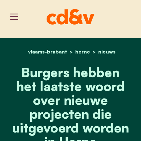
vlaams-brabant
home
herne
burgers hebben het laat
nieuws
Burgers hebben
het laatste woord
over nieuwe
projecten die
uitgevoerd worden