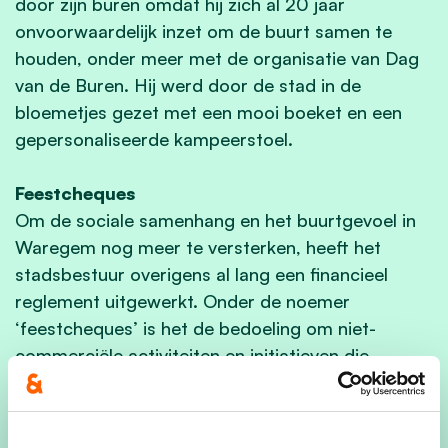
door zijn buren omdat hij zich al 20 jaar
onvoorwaardelijk inzet om de buurt samen te
houden, onder meer met de organisatie van Dag
van de Buren. Hij werd door de stad in de
bloemetjes gezet met een mooi boeket en een
gepersonaliseerde kampeerstoel.
Feestcheques
Om de sociale samenhang en het buurtgevoel in
Waregem nog meer te versterken, heeft het
stadsbestuur overigens al lang een financieel
reglement uitgewerkt. Onder de noemer
‘feestcheques’ is het de bedoeling om niet-
commerciële activiteiten en initiatieven die
ontmoeting bevorderen te ondersteunen. Als er
aan de voorwaarden voldaan wordt, betaalt de
stad een feestcheque uit van 150 euro, onder de