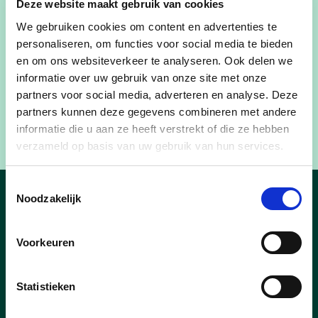
Deze website maakt gebruik van cookies
vorm van zes Waregembonnen van 25 euro. We
We gebruiken cookies om content en advertenties te
tellen dit jaar al 79 feestcheques, waarvan dus 46
personaliseren, om functies voor social media te bieden
in de periode van Dag van de Buren. Er wordt één
en om ons websiteverkeer te analyseren. Ook delen we
feestcheque per buurt per jaar goedgekeurd. Dit
informatie over uw gebruik van onze site met onze
steuntje in de rug van het stadsbestuur geeft de
partners voor social media, adverteren en analyse. Deze
organiserende inwoners de kans om hun gezellige
partners kunnen deze gegevens combineren met andere
buurtontmoeting nog een extra tintje te geven.
informatie die u aan ze heeft verstrekt of die ze hebben
verzameld op basis van uw gebruik van hun services.
Toestemmingsselectie
Noodzakelijk
Nieuws
Voorkeuren
Statistieken
03/03/25