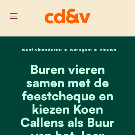
west-vlaanderen
home
waregem
buren vieren samen met d
nieuws
Buren vieren
samen met de
feestcheque en
kiezen Koen
Callens als Buur