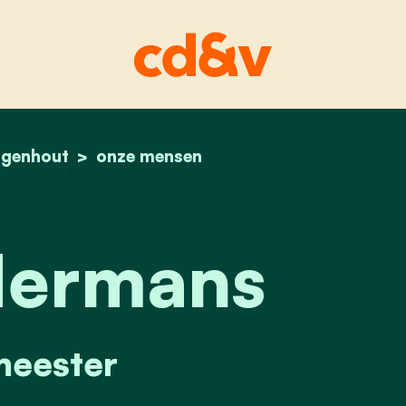
genhout
home
geert hermans
onze mensen
Hermans
eester