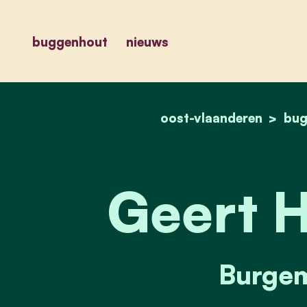
buggenhout
nieuws
oost-vlaanderen
bug
Geert 
Burgem