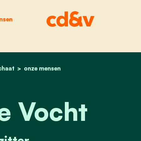
nsen
chaat
home
babs de vocht
onze mensen
e Vocht
itter