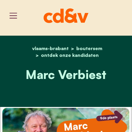
vlaams-brabant
home
marc verbiest
boutersem
ontdek onze kandidaten
Marc Verbiest