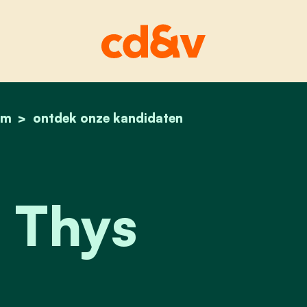
em
home
evert thys
ontdek onze kandidaten
 Thys