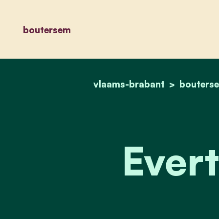
boutersem
vlaams-brabant
bouters
Evert