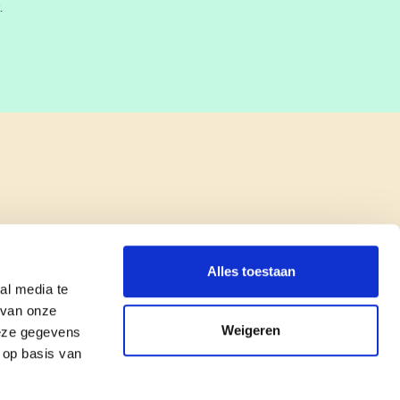
.
Alles toestaan
al media te
 van onze
Weigeren
deze gegevens
 op basis van
copyright © cd&v