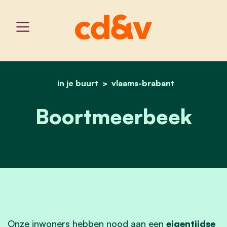
in je buurt
vlaams-brabant
home
boortmeerbeek
Boortmeerbeek
Onze inwoners hebben nood aan een
eigentijdse