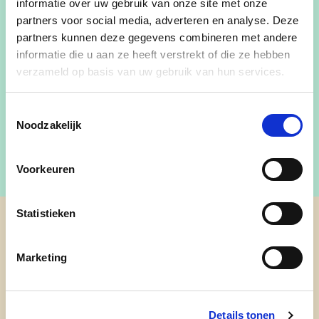
informatie over uw gebruik van onze site met onze
partners voor social media, adverteren en analyse. Deze
partners kunnen deze gegevens combineren met andere
Hey ik ben Mieke.
informatie die u aan ze heeft verstrekt of die ze hebben
verzameld op basis van uw gebruik van hun services.
Mail mij
Toestemmingsselectie
Noodzakelijk
Voorkeuren
Statistieken
cd&v Bonheiden
Marketing
Details tonen