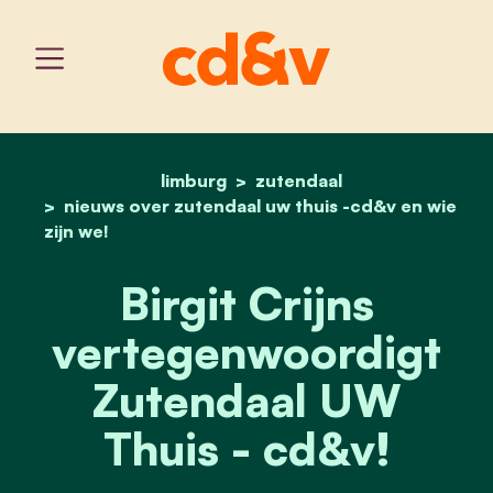
limburg
home
zutendaal
birgit crijns vertegenwoo
nieuws over zutendaal uw thuis -cd&v en wie
zijn we!
Birgit Crijns
vertegenwoordigt
Zutendaal UW
Thuis - cd&v!