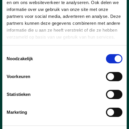
en om ons websiteverkeer te analyseren. Ook delen we
we!
informatie over uw gebruik van onze site met onze
partners voor social media, adverteren en analyse. Deze
partners kunnen deze gegevens combineren met andere
informatie die u aan ze heeft verstrekt of die ze hebben
verzameld op basis van uw gebruik van hun services.
Toestemmingsselectie
Noodzakelijk
Voorkeuren
Statistieken
Marketing
13/02/24
Wie is Zutendaal UW Thuis -