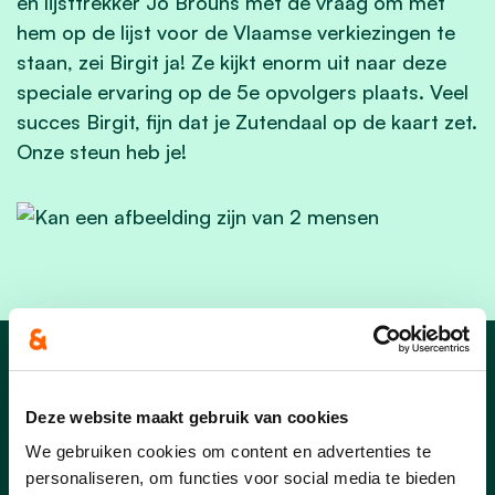
en lijsttrekker Jo Brouns met de vraag om met
hem op de lijst voor de Vlaamse verkiezingen te
staan, zei Birgit ja! Ze kijkt enorm uit naar deze
speciale ervaring op de 5e opvolgers plaats. Veel
succes Birgit, fijn dat je Zutendaal op de kaart zet.
Onze steun heb je!
Nieuws over
Deze website maakt gebruik van cookies
Zutendaal UW Thuis
We gebruiken cookies om content en advertenties te
- cd&v en wie zijn
personaliseren, om functies voor social media te bieden