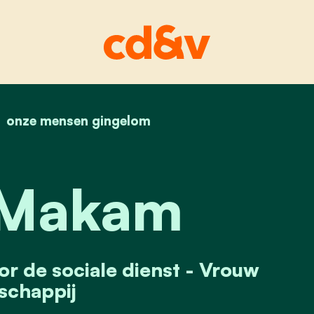
home
onze mensen gingelom
diane makam
 Makam
or de sociale dienst - Vrouw
schappij