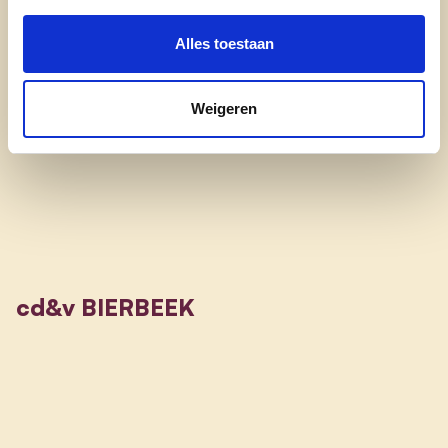
multisportterrein, …
Alles toestaan
Een gevarieerd aanbod in de borre voor jong
Weigeren
en oud
cd&v BIERBEEK