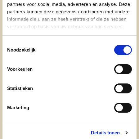
partners voor social media, adverteren en analyse. Deze
partners kunnen deze gegevens combineren met andere
informatie die u aan ze heeft verstrekt of die ze hebben
verzameld op basis van uw gebruik van hun services.
Ondersteunen van onze verenigingen en
Toestemmingsselectie
buurtinitiatieven: uitbreiden projectsubsidies,
Noodzakelijk
eenvoudiger subsidiereglement, een tweede
Feestremork, …
Voorkeuren
Investeren in sportinfrastructuur
:
Statistieken
sportvloer de borre, hernieuwing kunstgras,
trampolinehal, tennisaccommodatie, …
Marketing
Speelpleintjes en ontmoetingsplaatsen voor
Details tonen
jongeren, een
skateterrein
, een