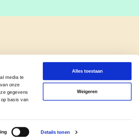
Alles toestaan
al media te
 van onze
Weigeren
deze gegevens
 op basis van
copyright © cd&v
Privacyverklaring
|
Cookie verklaring
ing
Details tonen