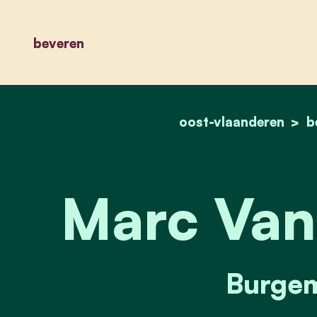
beveren
oost-vlaanderen
b
Marc Van 
Burgem