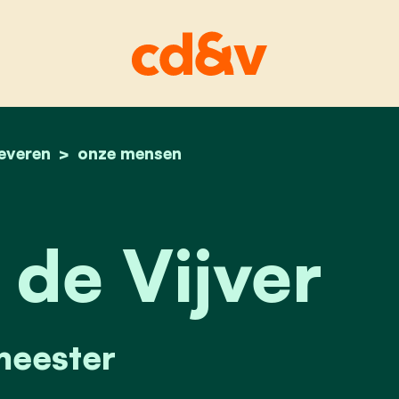
everen
home
marc van de vijver
onze mensen
de Vijver
eester