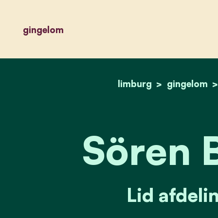
gingelom
limburg
gingelom
Sören B
Lid afdeli