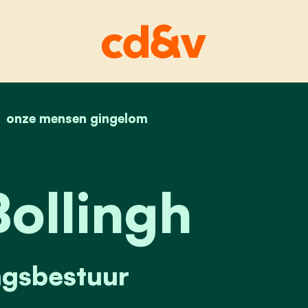
home
onze mensen gingelom
sören bollingh
ollingh
ngsbestuur