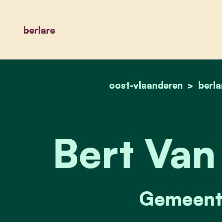
berlare
oost-vlaanderen
berla
Bert Van
Gemeente