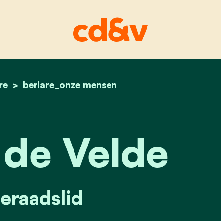
re
home
bert van de velde
berlare_onze mensen
 de Velde
raadslid